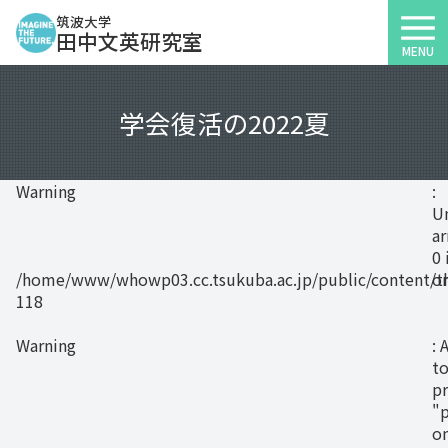
筑波大学
田中文英研究室
MENU
学会復活の2022夏
Warning
:
U
ar
0 
/home/www/whowp03.cc.tsukuba.ac.jp/public/content/the
on
118
Warning
: 
to
p
"
on